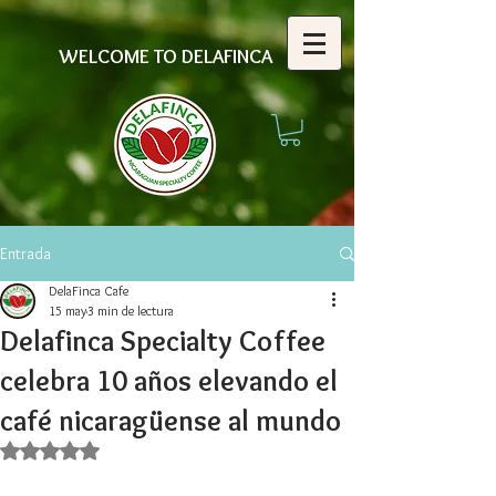
WELCOME TO DELAFINCA
Entrada
DelaFinca Cafe
15 may
3 min de lectura
Delafinca Specialty Coffee
celebra 10 años elevando el
café nicaragüense al mundo
Obtuvo NaN de 5 estrellas.