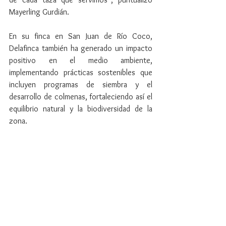
Mayerling Gurdián.
En su finca en San Juan de Río Coco, 
Delafinca también ha generado un impacto 
positivo en el medio ambiente, 
implementando prácticas sostenibles que 
incluyen programas de siembra y el 
desarrollo de colmenas, fortaleciendo así el 
equilibrio natural y la biodiversidad de la 
zona.
Con una visión clara hacia el futuro, la 
marca reafirma su compromiso de seguir 
elevando el café nicaragüense, 
fortaleciendo su cadena de valor y creando 
experiencias que van más allá de la taza.
Sobre Delafinca Specialty Coffee