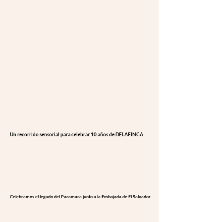
Un recorrido sensorial para celebrar 10 años de DELAFINCA
Un recorrido sensorial para celebrar 10 años de DELAFINCA
Celebramos el legado del Pacamara junto a la Embajada de El Salvador
Celebramos el legado del Pacamara junto a la Embajada de El Salvador