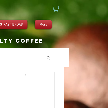
STRAS TIENDAS
More
alty coffee