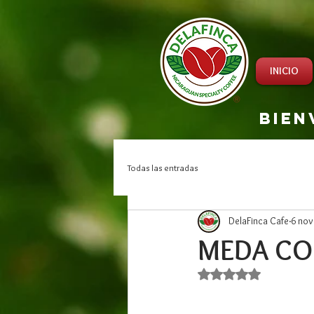
INICIO
bien
Todas las entradas
DelaFinca Cafe
6 nov
MEDA CO
Obtuvo NaN de 5 est