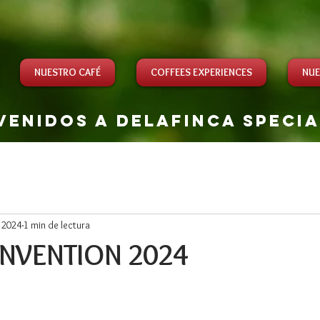
NUESTRO CAFÉ
COFFEES EXPERIENCES
NUE
venidos a delafinca speci
 2024
1 min de lectura
NVENTION 2024
rellas.