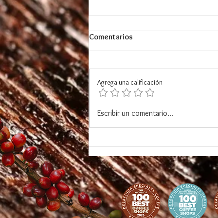
Comentarios
Agrega una calificación
DELAFINCA fortalece lazos de
Escribir un comentario...
cooperación durante
encuentro en la Embajada de
Japón