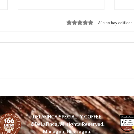
Obtuvo 0 de 5 estrellas.
Aún no hay calificac
Mayerling Gurdián es
DELA
reconocida por Revista Summa
pres
como una de las Líderes que
Una 
Inspiran 2026
el ca
DELAFINCA SPECIALTY COFFEE
©DeLaFinca. All rights Reserved.
Managua, Nicaragua.